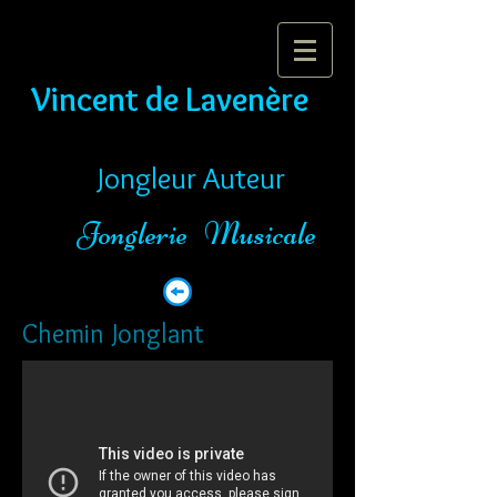
Vincent de Lavenère
Jongleur Auteur
Jonglerie Musicale
Chemin Jonglant