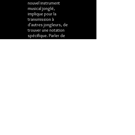
nouvel instrument
musical jonglé,
implique pour la
transmission à
d'autres jongleurs, de
trouver une notation
spécifique. Parler de
notations implique de
comprendre quelles
balles envoyer et
comment réussir à
jouer de la musique
non répétitive.
Fragile équilibre entre
Arts et Sciences, est-
ce les art qui s'invitent
dans les sciences ?
ou les sciences qui
se mettent au service
des arts ?
Quelle esthétique
sonore naitra de cette
rencontre ? Quelle
esthétique visuelle se