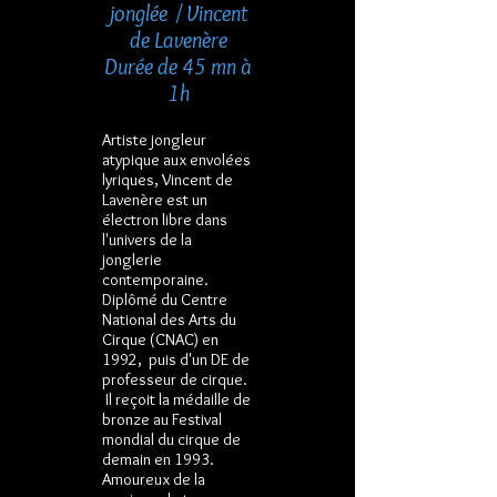
jonglée / Vincent
de Lavenère
Durée de 45 mn à
1h
Artiste jongleur
atypique aux envolées
lyriques, Vincent de
Lavenère est un
électron libre dans
l'univers de la
jonglerie
contemporaine.
Diplômé du Centre
National des Arts du
Cirque (CNAC) en
1992, puis d'un DE de
professeur de cirque.
Il reçoit la médaille de
bronze au Festival
mondial du cirque de
demain en 1993.
Amoureux de la