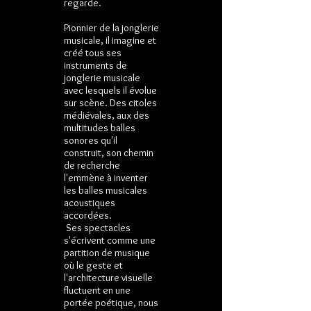
regarde.
Pionnier de la jonglerie
musicale, il imagine et
créé tous ses
instruments de
jonglerie musicale
avec lesquels il évolue
sur scène. Des citoles
médiévales, aux des
multitudes balles
sonores qu'il
construit, son chemin
de recherche
l'emmène à inventer
les balles musicales
acoustiques
accordées.
Ses spectacles
s'écrivent comme une
partition de musique
où le geste et
l'architecture visuelle
fluctuent en une
portée poétique, nous