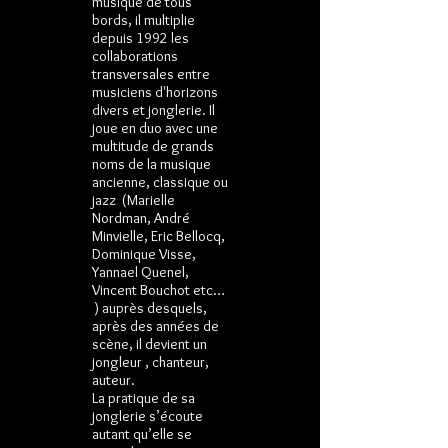
musique de tous
bords, il multiplie
depuis 1992 les
collaborations
transversales entre
musiciens d'horizons
divers et jonglerie. Il
joue en duo avec une
multitude de grands
noms de la musique
ancienne, classique ou
jazz (Marielle
Nordman, André
Minvielle, Eric Bellocq,
Dominique Visse,
Yannael Quenel,
Vincent Bouchot etc…
) auprès desquels,
après des années de
scène, il devient un
jongleur , chanteur,
auteur.
La pratique de sa
jonglerie s’écoute
autant qu’elle se