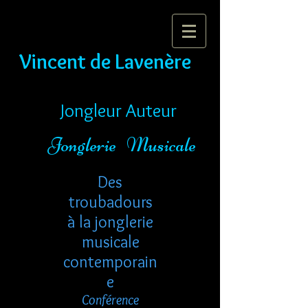
Vincent de Lavenère
Jongleur Auteur
Jonglerie Musicale
Des
troubadours
à la jonglerie
musicale
contemporain
e
Conférence